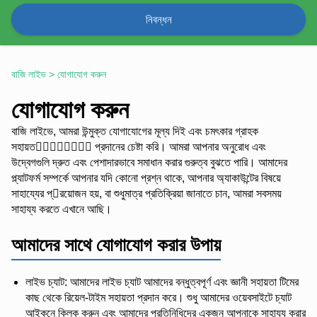
নিবন্ধন
বাজি লাইভ
>
যোগাযোগ করুন
যোগাযোগ করুন
বাজি লাইভে, আমরা উন্মুক্ত যোগাযোগের মূল্য দিই এবং চমৎকার গ্রাহক
সহায়তা প্রদানের চেষ্টা করি। আমরা আপনার অনুরোধ এবং
উদ্বেগগুলি দ্রুত এবং পেশাদারভাবে সমাধান করার গুরুত্ব বুঝতে পারি। আমাদের
প্ল্যাটফর্ম সম্পর্কে আপনার যদি কোনো প্রশ্ন থাকে, আপনার অ্যাকাউন্টের বিষয়ে
সাহায্যের প্♚রয়োজন হয়, বা শুধুমাত্র প্রতিক্রিয়া জানাতে চান, আমরা সবসময়
সাহায্য করতে এখানে আছি।
আমাদের সাথে যোগাযোগ করার উপায়
লাইভ চ্যাট: আমাদের লাইভ চ্যাট আমাদের বন্ধুত্বপূর্ণ এবং জ্ঞানী সহায়তা টিমের
কাছ থেকে রিয়েল-টাইম সহায়তা প্রদান করে। শুধু আমাদের ওয়েবসাইটে চ্যাট
আইকনে ক্লিক করুন এবং আমাদের প্রতিনিধিদের একজন আপনাকে সাহায্য করার