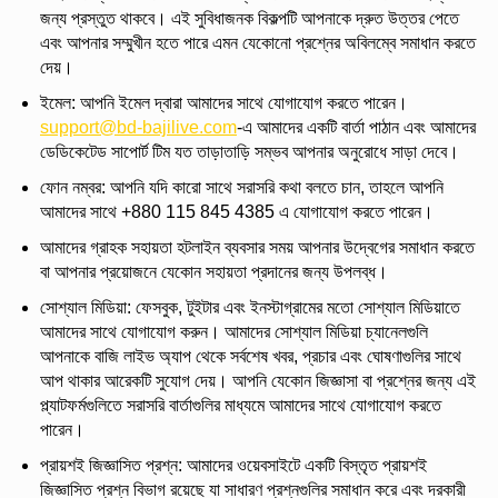
জন্য প্রস্তুত থাকবে। এই সুবিধাজনক বিকল্পটি আপনাকে দ্রুত উত্তর পেতে
এবং আপনার সম্মুখীন হতে পারে এমন যেকোনো প্রশ্নের অবিলম্বে সমাধান করতে
দেয়।
ইমেল: আপনি ইমেল দ্বারা আমাদের সাথে যোগাযোগ করতে পারেন।
support@bd-bajilive.com
-এ আমাদের একটি বার্তা পাঠান এবং আমাদের
ডেডিকেটেড সাপোর্ট টিম যত তাড়াতাড়ি সম্ভব আপনার অনুরোধে সাড়া দেবে।
ফোন নম্বর: আপনি যদি কারো সাথে সরাসরি কথা বলতে চান, তাহলে আপনি
আমাদের সাথে +880 115 845 4385 এ যোগাযোগ করতে পারেন।
আমাদের গ্রাহক সহায়তা হটলাইন ব্যবসার সময় আপনার উদ্বেগের সমাধান করতে
বা আপনার প্রয়োজনে যেকোন সহায়তা প্রদানের জন্য উপলব্ধ।
সোশ্যাল মিডিয়া: ফেসবুক, টুইটার এবং ইনস্টাগ্রামের মতো সোশ্যাল মিডিয়াতে
আমাদের সাথে যোগাযোগ করুন। আমাদের সোশ্যাল মিডিয়া চ্যানেলগুলি
আপনাকে বাজি লাইভ অ্যাপ থেকে সর্বশেষ খবর, প্রচার এবং ঘোষণাগুলির সাথে
আপ থাকার আরেকটি সুযোগ দেয়। আপনি যেকোন জিজ্ঞাসা বা প্রশ্নের জন্য এই
প্ল্যাটফর্মগুলিতে সরাসরি বার্তাগুলির মাধ্যমে আমাদের সাথে যোগাযোগ করতে
পারেন।
প্রায়শই জিজ্ঞাসিত প্রশ্ন: আমাদের ওয়েবসাইটে একটি বিস্তৃত প্রায়শই
জিজ্ঞাসিত প্রশ্ন বিভাগ রয়েছে যা সাধারণ প্রশ্নগুলির সমাধান করে এবং দরকারী