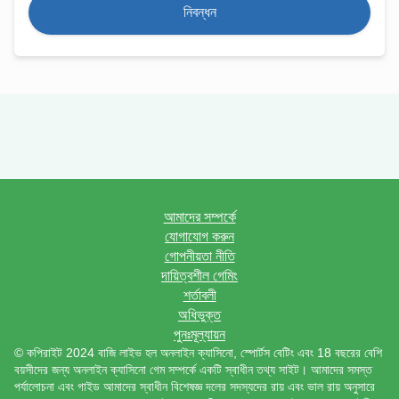
নিবন্ধন
আমাদের সম্পর্কে
যোগাযোগ করুন
গোপনীয়তা নীতি
দায়িত্বশীল গেমিং
শর্তাবলী
অধিভুক্ত
পুনঃমূল্যায়ন
© কপিরাইট 2024 বাজি লাইভ হল অনলাইন ক্যাসিনো, স্পোর্টস বেটিং এবং 18 বছরের বেশি
বয়সীদের জন্য অনলাইন ক্যাসিনো গেম সম্পর্কে একটি স্বাধীন তথ্য সাইট। আমাদের সমস্ত
পর্যালোচনা এবং গাইড আমাদের স্বাধীন বিশেষজ্ঞ দলের সদস্যদের রায় এবং ভাল রায় অনুসারে