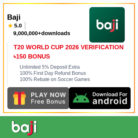
Baji
5.0
9,000,000+downloads
T20 WORLD CUP 2026 VERIFICATION
৳150 BONUS
Unlimited 5% Deposit Extra
100% First Day Refund Bonus
100% Rebate on Soccer Games